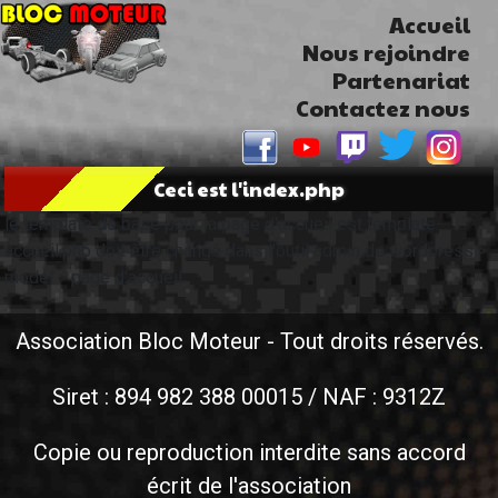
Accueil
Nous rejoindre
Partenariat
Contactez nous
Ceci est l'index.php
le template de base pour la page d'accueil est template-
accueil.php doit être changé dans l'outil admin de wordpress >
model > page d'accueil
Association Bloc Moteur - Tout droits réservés.
Siret : 894 982 388 00015 / NAF : 9312Z
Copie ou reproduction interdite sans accord
écrit de l'association