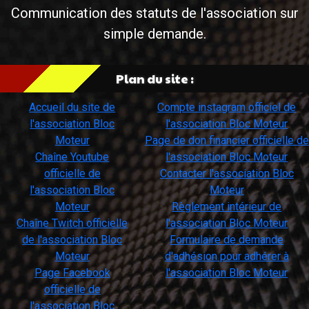
Communication des statuts de l'association sur
simple demande.
Plan du site :
Accueil du site de
Compte instagram officiel de
l'association Bloc
l'association Bloc Moteur
Moteur
Page de don financier officielle de
Chaîne Youtube
l'association Bloc Moteur
officielle de
Contacter l'association Bloc
l'association Bloc
Moteur
Moteur
Règlement intérieur de
Chaîne Twitch officielle
l'association Bloc Moteur
de l'association Bloc
Formulaire de demande
Moteur
d'adhésion pour adhérer à
Page Facebook
l'association Bloc Moteur
officielle de
l'association Bloc